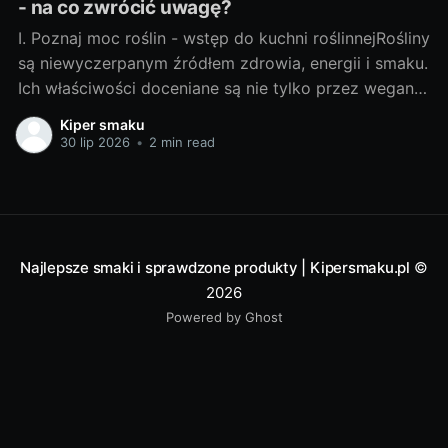
- na co zwrócić uwagę?
I. Poznaj moc roślin - wstęp do kuchni roślinnejRośliny
są niewyczerpanym źródłem zdrowia, energii i smaku.
Ich właściwości doceniane są nie tylko przez wegan i
wegetarian, ale także przez osoby szukające
Kiper smaku
zdrowych alternatyw dla typowych produktów
30 lip 2026
•
2 min read
spożywczych. A. Najważniejsze powody, dla których
warto zwrócić uwagę na roślinne zamiennikiZmiana
diety na
Najlepsze smaki i sprawdzone produkty | Kipersmaku.pl
©
2026
Powered by Ghost