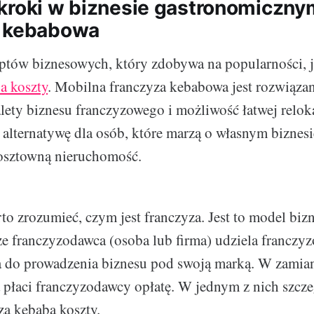
kroki w biznesie gastronomiczny
a kebabowa
ptów biznesowych, który zdobywa na popularności, j
a koszty
. Mobilna franczyza kebabowa jest rozwiązan
alety biznesu franczyzowego i możliwość łatwej relok
 alternatywę dla osób, które marzą o własnym biznesie
osztowną nieruchomość.
to zrozumieć, czym jest franczyza. Jest to model biz
że franczyzodawca (osoba lub firma) udziela franczy
a do prowadzenia biznesu pod swoją marką. W zamian
 płaci franczyzodawcy opłatę. W jednym z nich szcze
za kebaba koszty.