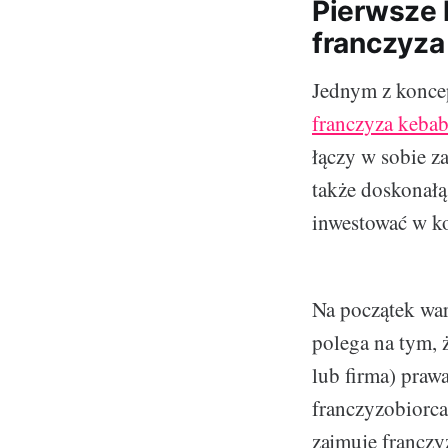
Pierwsze 
franczyz
Jednym z konce
franczyza kebab
łączy w sobie z
także doskonałą
inwestować w k
Na początek war
polega na tym, 
lub firma) praw
franczyzobiorca
zajmuje franczy