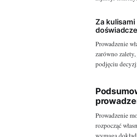
Za kulisami
doświadczen
Prowadzenie wła
zarówno zalety,
podjęciu decyzj
Podsumowa
prowadzen
Prowadzenie mob
rozpocząć własny
wymaga dokładn