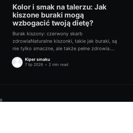
Kolor i smak na talerzu: Jak
kiszone buraki mogą
wzbogacić twoją dietę?
Burak kiszony: czerwony skarb
zdrowiaNaturalne kiszonki, takie jak buraki, są
nie tylko smaczne, ale także pełne zdrowia.
Charakterystyczny dla nich kwasowy smak i
Kiper smaku
wyjątkowy aromat kultywują tradycyjne
7 lip 2026
•
2 min read
metody konserwacji, a cenne składniki
odżywcze korzystnie wpływają na nasz
organizm. Kwas mlekowy, który powstaje
podczas fermentacji, sprzyja prawidłowej pracy
naszego układu trawiennego.
6