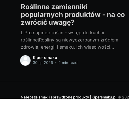
Roślinne zamienniki
popularnych produktów - na co
zwrócić uwagę?
I. Poznaj moc roślin - wstęp do kuchni
roślinnejRośliny są niewyczerpanym źródłem
zdrowia, energii i smaku. Ich właściwości
doceniane są nie tylko przez wegan i
Kiper smaku
wegetarian, ale także przez osoby szukające
30 lip 2026
•
2 min read
zdrowych alternatyw dla typowych produktów
spożywczych. A. Najważniejsze powody, dla
których warto zwrócić uwagę na roślinne
zamiennikiZmiana diety na
Najlepsze smaki i sprawdzone produkty | Kipersmaku.pl
© 202