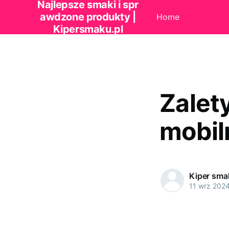
Najlepsze smaki i spr
awdzone produkty |
Home
Kipersmaku.pl
Zalet
mobil
Kiper sma
11 wrz 202