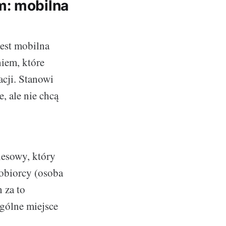
m: mobilna
est mobilna
iem, które
acji. Stanowi
, ale nie chcą
nesowy, który
zobiorcy (osoba
 za to
gólne miejsce