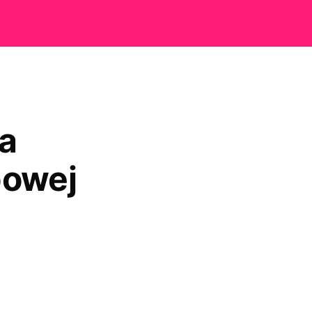
a
bowej