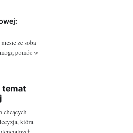
owej:
niesie ze sobą
re mogą pomóc w
 temat
j
ób chcących
decyzja, która
otencjalnych