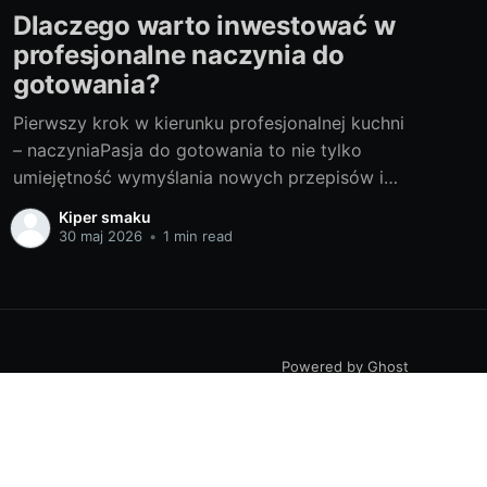
Dlaczego warto inwestować w
profesjonalne naczynia do
gotowania?
Pierwszy krok w kierunku profesjonalnej kuchni
– naczyniaPasja do gotowania to nie tylko
umiejętność wymyślania nowych przepisów i
smaków. To także dbałość o każdy, nawet
Kiper smaku
najmniejszy szczegół procesu
30 maj 2026
•
1 min read
przygotowywania potraw. Jednym z tych
ważnych elementów jest wyposażenie kuchni,
zwłaszcza profesjonalne naczynia do
gotowania. Sama doskonale wiem, jak wielką
drogę przeszłam od
Powered by Ghost