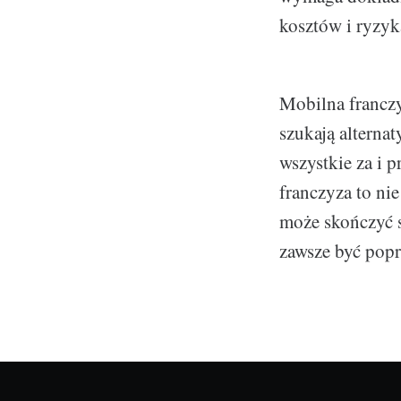
kosztów i ryzyk
Mobilna francz
szukają alterna
wszystkie za i p
franczyza to nie
może skończyć 
zawsze być popr