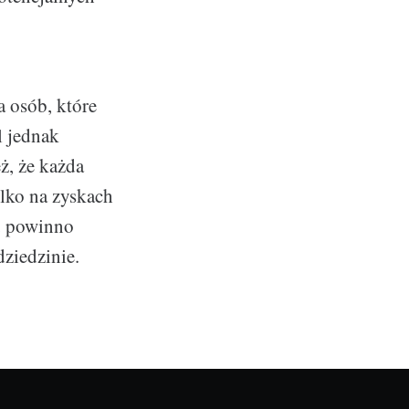
 osób, które
l jednak
eż, że każda
ylko na zyskach
u powinno
ziedzinie.