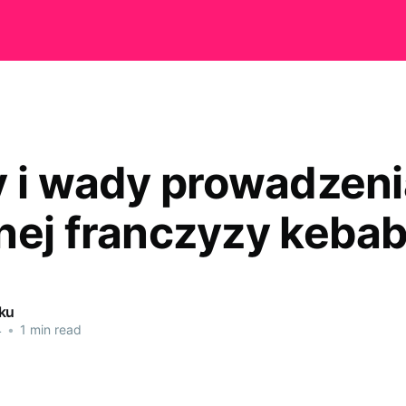
y i wady prowadzeni
nej franczyzy keba
ku
4
•
1 min read