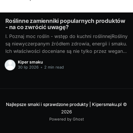
Roślinne zamienniki popularnych produktów
- na co zwrócić uwagę?
I. Poznaj moc roślin - wstęp do kuchni roślinnejRośliny
są niewyczerpanym źródłem zdrowia, energii i smaku.
Ich właściwości doceniane są nie tylko przez wegan i
wegetarian, ale także przez osoby szukające
Kiper smaku
zdrowych alternatyw dla typowych produktów
30 lip 2026
•
2 min read
spożywczych. A. Najważniejsze powody, dla których
warto zwrócić uwagę na roślinne zamiennikiZmiana
diety na
Najlepsze smaki i sprawdzone produkty | Kipersmaku.pl
©
2026
Powered by Ghost