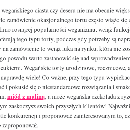
 wegańskiego ciasta czy deseru nie ma obecnie więk
le zamówienie okazjonalnego tortu często wiąże się 
Mimo rosnącej popularności weganizmu, wciąż funkcj
 oferują tego typu torty, podczas gdy potrzeby są nap
 na zamówienie to wciąż luka na rynku, która nie zos
tego powodu warto zastanowić się nad wprowadzeniem
 cukierni. Wegańskie torty urodzinowe, rocznicowe, 
 naprawdę wiele! Co ważne, przy tego typu wypieka
 i pokusić się o niestandardowe rozwiązania i smak
miód z maliną
em,
, a może wegańska czekolada z ry
czym zaskoczysz swoich przyszłych klientów! Najważni
 tle konkurencji i proponować zainteresowanym to, cz
e zaproponował.