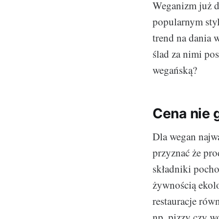
Weganizm już da
popularnym styl
trend na dania w
ślad za nimi po
wegańską?
Cena nie g
Dla wegan najwa
przyznać że pro
składniki pocho
żywnością ekolo
restauracje rów
np. pizzy czy w