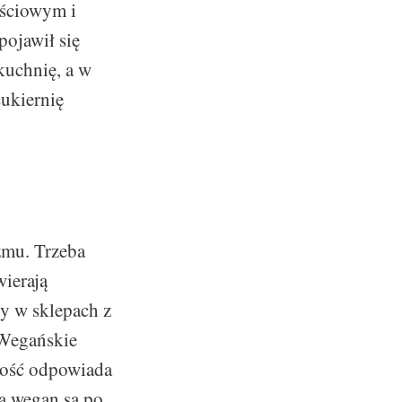
ościowym i
ojawił się
 kuchnię, a w
cukiernię
zmu. Trzeba
wierają
py w sklepach z
 Wegańskie
tość odpowiada
a wegan są po