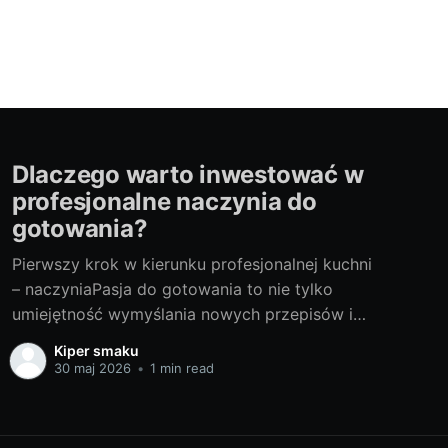
Dlaczego warto inwestować w
profesjonalne naczynia do
gotowania?
Pierwszy krok w kierunku profesjonalnej kuchni
– naczyniaPasja do gotowania to nie tylko
umiejętność wymyślania nowych przepisów i
smaków. To także dbałość o każdy, nawet
Kiper smaku
najmniejszy szczegół procesu
30 maj 2026
•
1 min read
przygotowywania potraw. Jednym z tych
ważnych elementów jest wyposażenie kuchni,
zwłaszcza profesjonalne naczynia do