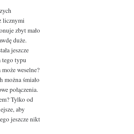
szych
z licznymi
onuje zbyt mało
rawdę duże.
tała jeszcze
 tego typu
a może weselne?
ch można śmiało
owe połączenia.
żem? Tylko od
ejsze, aby
ego jeszcze nikt