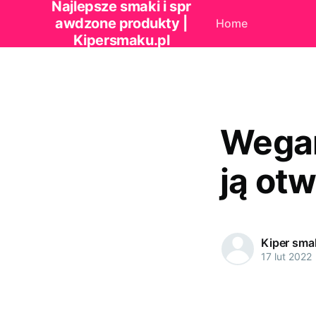
Najlepsze smaki i spr
awdzone produkty |
Home
Kipersmaku.pl
Wegań
ją ot
Kiper sma
17 lut 2022