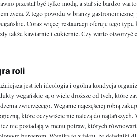
wno przestał być tylko modą, a stał się bardzo wart
em życia. Z tego powodu w branży gastronomicznej p
egańskie. Coraz więcej restauracji oferuje tego typu
szły także kawiarnie i cukiernie. Czy warto otworzyć 
ra roli
żniejsza jest ich ideologia i ogólna kondycja organi
dukty wegańskie są o wiele droższe od tych, które za
dzenia zwierzęcego. Weganie najczęściej robią zaku
giczną, które oczywiście nie należą do najtańszych.
nież nie posiadają w menu potraw, których równowar
ołowym burgerom. Wynika to z faktu, że składniki dl