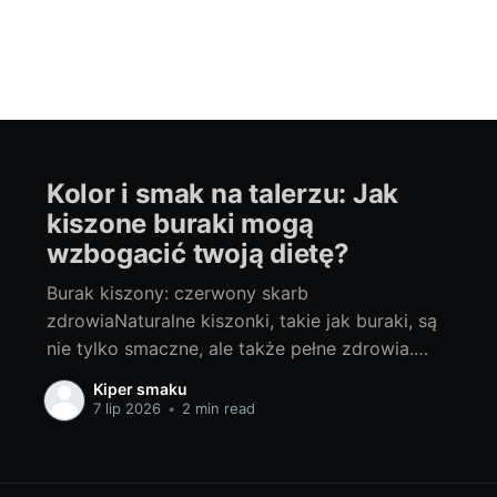
Kolor i smak na talerzu: Jak
kiszone buraki mogą
wzbogacić twoją dietę?
Burak kiszony: czerwony skarb
zdrowiaNaturalne kiszonki, takie jak buraki, są
nie tylko smaczne, ale także pełne zdrowia.
Charakterystyczny dla nich kwasowy smak i
Kiper smaku
wyjątkowy aromat kultywują tradycyjne
7 lip 2026
•
2 min read
metody konserwacji, a cenne składniki
odżywcze korzystnie wpływają na nasz
organizm. Kwas mlekowy, który powstaje