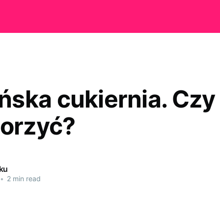
ska cukiernia. Czy
worzyć?
ku
•
2 min read