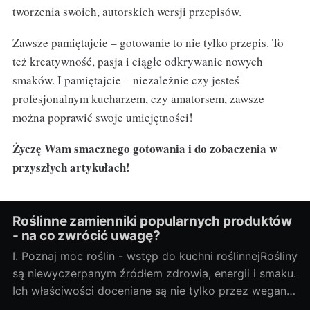
tworzenia swoich, autorskich wersji przepisów.
Zawsze pamiętajcie – gotowanie to nie tylko przepis. To
też kreatywność, pasja i ciągłe odkrywanie nowych
smaków. I pamiętajcie – niezależnie czy jesteś
profesjonalnym kucharzem, czy amatorsem, zawsze
można poprawić swoje umiejętności!
Życzę Wam smacznego gotowania i do zobaczenia w
przyszłych artykułach!
Roślinne zamienniki popularnych produktów
- na co zwrócić uwagę?
I. Poznaj moc roślin - wstęp do kuchni roślinnejRośliny
są niewyczerpanym źródłem zdrowia, energii i smaku.
Ich właściwości doceniane są nie tylko przez wegan i
wegetarian, ale także przez osoby szukające