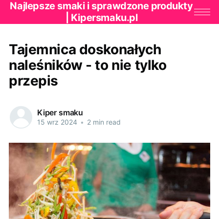
Najlepsze smaki i sprawdzone produkty
| Kipersmaku.pl
Tajemnica doskonałych
naleśników - to nie tylko
przepis
Kiper smaku
15 wrz 2024
•
2 min read