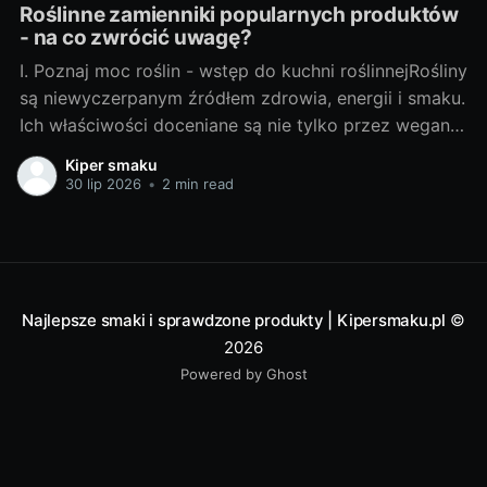
Roślinne zamienniki popularnych produktów
- na co zwrócić uwagę?
I. Poznaj moc roślin - wstęp do kuchni roślinnejRośliny
są niewyczerpanym źródłem zdrowia, energii i smaku.
Ich właściwości doceniane są nie tylko przez wegan i
wegetarian, ale także przez osoby szukające
Kiper smaku
zdrowych alternatyw dla typowych produktów
30 lip 2026
•
2 min read
spożywczych. A. Najważniejsze powody, dla których
warto zwrócić uwagę na roślinne zamiennikiZmiana
diety na
Najlepsze smaki i sprawdzone produkty | Kipersmaku.pl
©
2026
Powered by Ghost