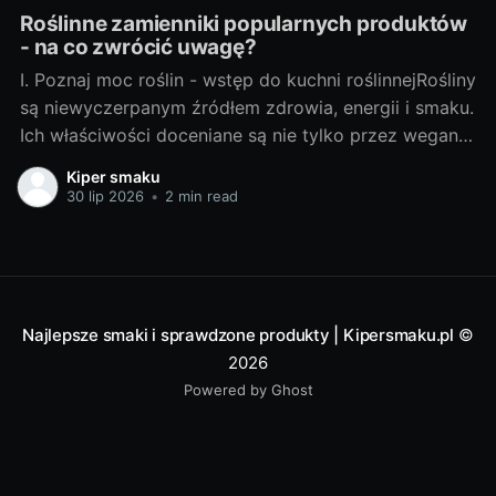
Roślinne zamienniki popularnych produktów
- na co zwrócić uwagę?
I. Poznaj moc roślin - wstęp do kuchni roślinnejRośliny
są niewyczerpanym źródłem zdrowia, energii i smaku.
Ich właściwości doceniane są nie tylko przez wegan i
wegetarian, ale także przez osoby szukające
Kiper smaku
zdrowych alternatyw dla typowych produktów
30 lip 2026
•
2 min read
spożywczych. A. Najważniejsze powody, dla których
warto zwrócić uwagę na roślinne zamiennikiZmiana
diety na
Najlepsze smaki i sprawdzone produkty | Kipersmaku.pl
©
2026
Powered by Ghost