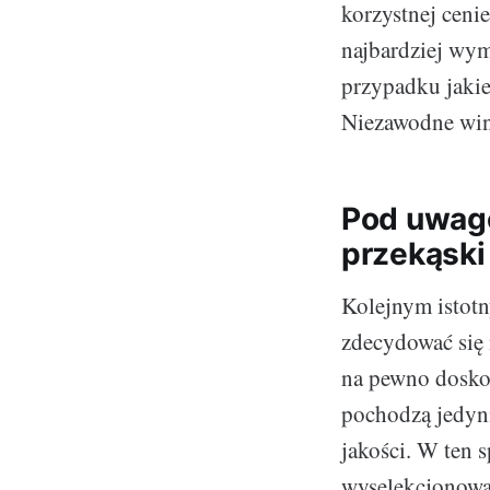
korzystnej ceni
najbardziej wym
przypadku jakie
Niezawodne wina
Pod uwagę
przekąski
Kolejnym istotn
zdecydować się 
na pewno dosk
pochodzą jedyni
jakości. W ten 
wyselekcjonowa