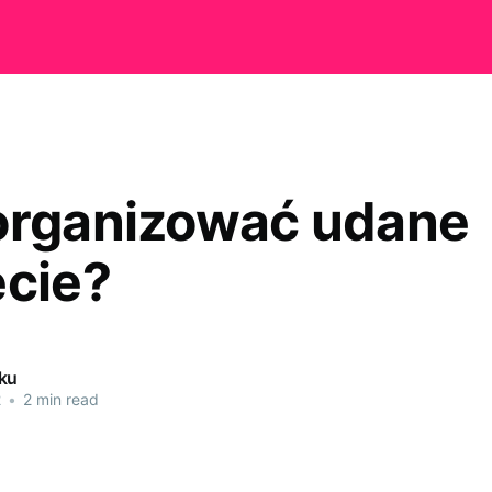
organizować udane
ęcie?
ku
2
•
2 min read