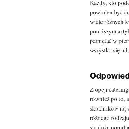
Każdy, kto pode
powinien być d
wiele różnych k
poniższym artyk
pamiętać w pier
wszystko się uda
Odpowiedn
Z opcji catering
również po to, 
składników najw
różnego rodzaju
się dużą popula