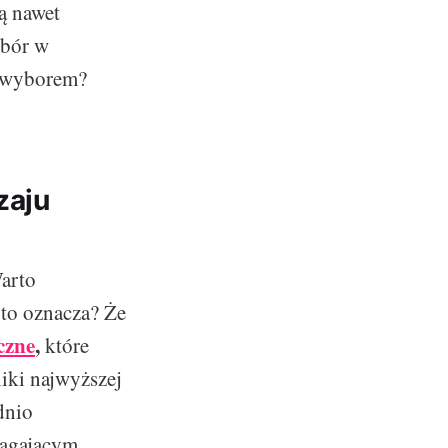
ą nawet
ybór w
m wyborem?
zaju
Warto
 to oznacza? Że
czne
,
które
niki najwyższej
dnio
magającym