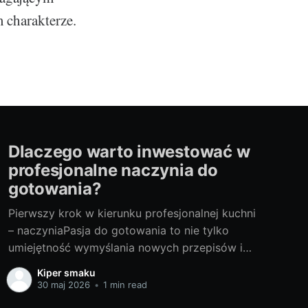
 charakterze.
Dlaczego warto inwestować w
profesjonalne naczynia do
gotowania?
Pierwszy krok w kierunku profesjonalnej kuchni
– naczyniaPasja do gotowania to nie tylko
umiejętność wymyślania nowych przepisów i
smaków. To także dbałość o każdy, nawet
Kiper smaku
najmniejszy szczegół procesu
30 maj 2026
•
1 min read
przygotowywania potraw. Jednym z tych