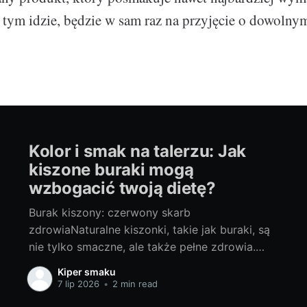
 tym idzie, będzie w sam raz na przyjęcie o dowolnym
Kolor i smak na talerzu: Jak
kiszone buraki mogą
wzbogacić twoją dietę?
Burak kiszony: czerwony skarb
zdrowiaNaturalne kiszonki, takie jak buraki, są
nie tylko smaczne, ale także pełne zdrowia.
Charakterystyczny dla nich kwasowy smak i
Kiper smaku
wyjątkowy aromat kultywują tradycyjne
7 lip 2026
•
2 min read
metody konserwacji, a cenne składniki