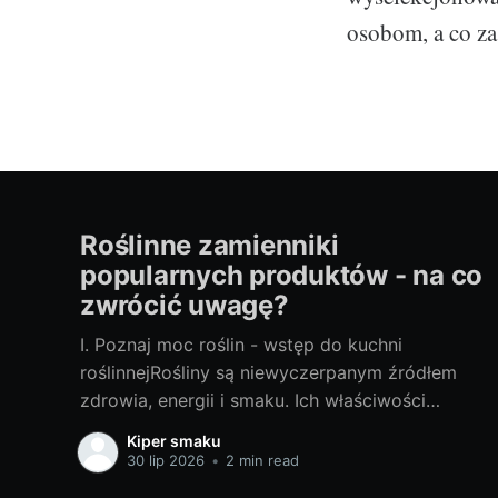
osobom, a co za
Roślinne zamienniki
popularnych produktów - na co
zwrócić uwagę?
I. Poznaj moc roślin - wstęp do kuchni
roślinnejRośliny są niewyczerpanym źródłem
zdrowia, energii i smaku. Ich właściwości
doceniane są nie tylko przez wegan i
Kiper smaku
wegetarian, ale także przez osoby szukające
30 lip 2026
•
2 min read
zdrowych alternatyw dla typowych produktów