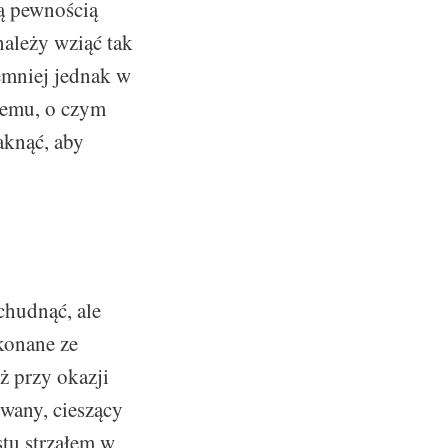
łą pewnością
ależy wziąć tak
emniej jednak w
temu, o czym
aknąć, aby
chudnąć, ale
konane ze
ż przy okazji
wany, cieszący
stu strzałem w