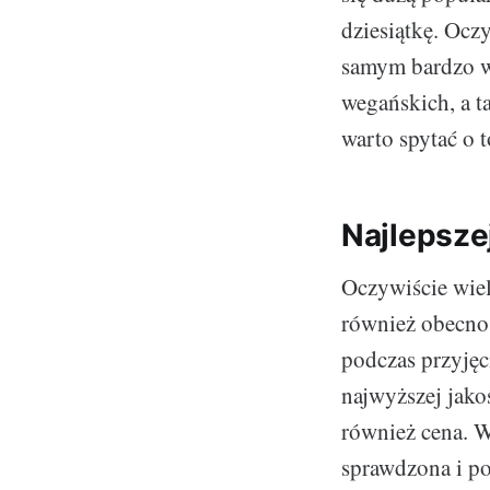
dziesiątkę. Oc
samym bardzo wa
wegańskich, a ta
warto spytać o t
Najlepszej
Oczywiście wiel
również obecnoś
podczas przyjęc
najwyższej jako
również cena. 
sprawdzona i p