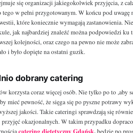
jmuje się organizacji jakiegokolwiek przyjęcia, z ca
o tego w pełni przygotowanym. W końcu pod uwagę n
westii, które koniecznie wymagają zastanowienia. Ni
ule, jak najbardziej znaleźć można podpowiedzi ku 
wszej kolejności, oraz czego na pewno nie może zabr
ło i było dopięte na ostatni guzik.
io dobrany catering
ów korzysta coraz więcej osób. Nie tylko po to ,aby s
aby mieć pewność, że sięga się po pyszne potrawy wy
yższej jakości. Takie cateringi sprawdzają się równie
 przyjęć okazjonalnych. W takim przypadku dopraco
catering dietetyczny Gdańsk
,
rnością
będzie po pro