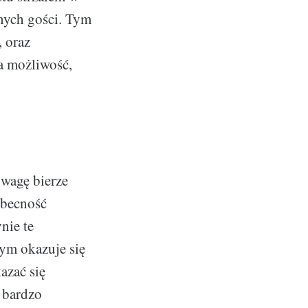
nych gości. Tym
, oraz
ka możliwość,
uwagę bierze
obecność
nie te
ym okazuje się
azać się
 bardzo