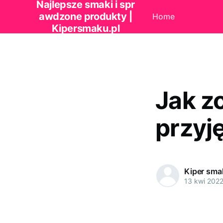
Najlepsze smaki i spr
awdzone produkty |
Home
Kipersmaku.pl
Jak z
przyj
Kiper sma
13 kwi 202