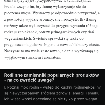
dania najlepiej jest przygotowywać w tym naczyniu?
Przede wszystkim, brytfannę wykorzystuje się do
pieczenia mięsa. Wystarczy je odpowiednio przyprawić, a
z pewnością wyjdzie aromatyczne i soczyste. Brytfannę
możemy także wykorzystać do przygotowywania różnego
rodzaju zapiekanek, potraw jednogarnkowych czy dań
wegetariańskich. Świetnie sprawdzi się także do
przygotowania gulaszu, bigosu, a nawet chleba czy ciasta.
Naczynie to ma wiele zastosowań, a dania wyróżniają się
wyjątkowym smakiem i aromatem.
Roślinne zamienniki popularnych produktów
- na co zwrócić uwagę?
I. Poznaj moc roślin - wstęp do kuchni roślinnejRośliny
są niewyczerpanym źródłem zdrowia, energii i smaku.
Ich właściwości doceniane są nie tylko przez wegan i
wegetarian, ale także przez osoby szukające