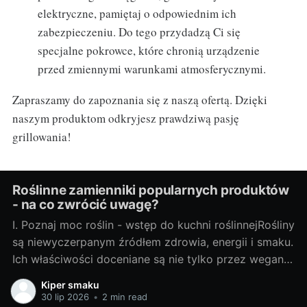
elektryczne, pamiętaj o odpowiednim ich
zabezpieczeniu. Do tego przydadzą Ci się
specjalne pokrowce, które chronią urządzenie
przed zmiennymi warunkami atmosferycznymi.
Zapraszamy do zapoznania się z naszą ofertą. Dzięki
naszym produktom odkryjesz prawdziwą pasję
grillowania!
Roślinne zamienniki popularnych produktów
- na co zwrócić uwagę?
I. Poznaj moc roślin - wstęp do kuchni roślinnejRośliny
są niewyczerpanym źródłem zdrowia, energii i smaku.
Ich właściwości doceniane są nie tylko przez wegan i
wegetarian, ale także przez osoby szukające
Kiper smaku
zdrowych alternatyw dla typowych produktów
30 lip 2026
•
2 min read